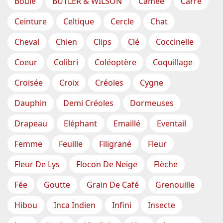
Boule
BUTLER & WILSON
Camée
Carré
Ceinture
Celtique
Cercle
Chat
Cheval
Chien
Clips
Clé
Coccinelle
Coeur
Colibri
Coléoptère
Coquillage
Croisée
Croix
Créoles
Cygne
Dauphin
Demi Créoles
Dormeuses
Drapeau
Eléphant
Emaillé
Eventail
Femme
Feuille
Filigrané
Fleur
Fleur De Lys
Flocon De Neige
Flèche
Fée
Goutte
Grain De Café
Grenouille
Hibou
Inca Indien
Infini
Insecte