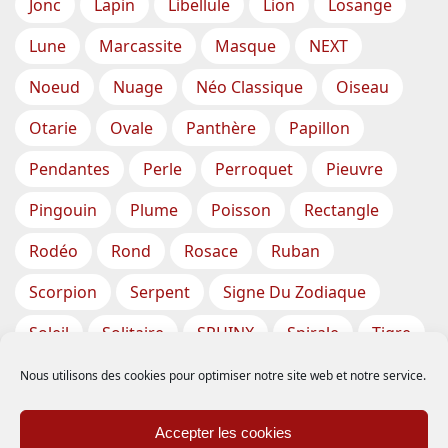
Jonc
Lapin
Libellule
Lion
Losange
Lune
Marcassite
Masque
NEXT
Noeud
Nuage
Néo Classique
Oiseau
Otarie
Ovale
Panthère
Papillon
Pendantes
Perle
Perroquet
Pieuvre
Pingouin
Plume
Poisson
Rectangle
Rodéo
Rond
Rosace
Ruban
Scorpion
Serpent
Signe Du Zodiaque
Soleil
Solitaire
SPHINX
Spirale
Tigre
Torsade
Tortue
Train
Tresse
Nous utilisons des cookies pour optimiser notre site web et notre service.
Triangle
Trèfle
Tête
Vase
Étoile
Accepter les cookies