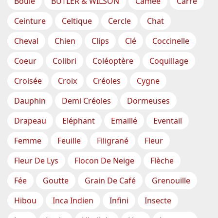
Boule
BUTLER & WILSON
Camée
Carré
Ceinture
Celtique
Cercle
Chat
Cheval
Chien
Clips
Clé
Coccinelle
Coeur
Colibri
Coléoptère
Coquillage
Croisée
Croix
Créoles
Cygne
Dauphin
Demi Créoles
Dormeuses
Drapeau
Eléphant
Emaillé
Eventail
Femme
Feuille
Filigrané
Fleur
Fleur De Lys
Flocon De Neige
Flèche
Fée
Goutte
Grain De Café
Grenouille
Hibou
Inca Indien
Infini
Insecte