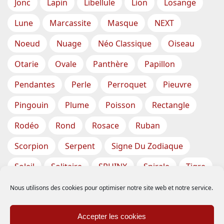
Jonc
Lapin
Libellule
Lion
Losange
Lune
Marcassite
Masque
NEXT
Noeud
Nuage
Néo Classique
Oiseau
Otarie
Ovale
Panthère
Papillon
Pendantes
Perle
Perroquet
Pieuvre
Pingouin
Plume
Poisson
Rectangle
Rodéo
Rond
Rosace
Ruban
Scorpion
Serpent
Signe Du Zodiaque
Soleil
Solitaire
SPHINX
Spirale
Tigre
Torsade
Tortue
Train
Tresse
Nous utilisons des cookies pour optimiser notre site web et notre service.
Triangle
Trèfle
Tête
Vase
Étoile
Accepter les cookies