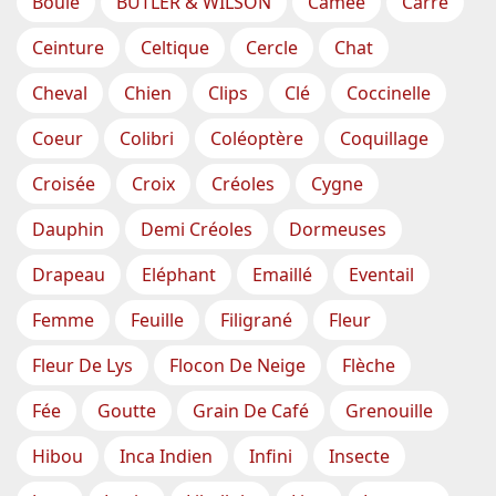
Boule
BUTLER & WILSON
Camée
Carré
Ceinture
Celtique
Cercle
Chat
Cheval
Chien
Clips
Clé
Coccinelle
Coeur
Colibri
Coléoptère
Coquillage
Croisée
Croix
Créoles
Cygne
Dauphin
Demi Créoles
Dormeuses
Drapeau
Eléphant
Emaillé
Eventail
Femme
Feuille
Filigrané
Fleur
Fleur De Lys
Flocon De Neige
Flèche
Fée
Goutte
Grain De Café
Grenouille
Hibou
Inca Indien
Infini
Insecte