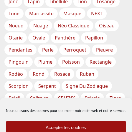
Jonc
Lapin
Libellule
Lion
Losange
Lune
Marcassite
Masque
NEXT
Noeud
Nuage
Néo Classique
Oiseau
Otarie
Ovale
Panthère
Papillon
Pendantes
Perle
Perroquet
Pieuvre
Pingouin
Plume
Poisson
Rectangle
Rodéo
Rond
Rosace
Ruban
Scorpion
Serpent
Signe Du Zodiaque
Soleil
Solitaire
SPHINX
Spirale
Tigre
Torsade
Tortue
Train
Tresse
Nous utilisons des cookies pour optimiser notre site web et notre service.
Triangle
Trèfle
Tête
Vase
Étoile
Accepter les cookies