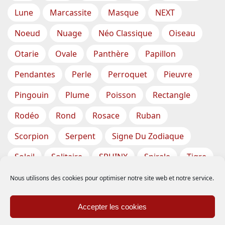
Lune
Marcassite
Masque
NEXT
Noeud
Nuage
Néo Classique
Oiseau
Otarie
Ovale
Panthère
Papillon
Pendantes
Perle
Perroquet
Pieuvre
Pingouin
Plume
Poisson
Rectangle
Rodéo
Rond
Rosace
Ruban
Scorpion
Serpent
Signe Du Zodiaque
Soleil
Solitaire
SPHINX
Spirale
Tigre
Torsade
Tortue
Train
Tresse
Nous utilisons des cookies pour optimiser notre site web et notre service.
Triangle
Trèfle
Tête
Vase
Étoile
Accepter les cookies
Étoiles De Mer