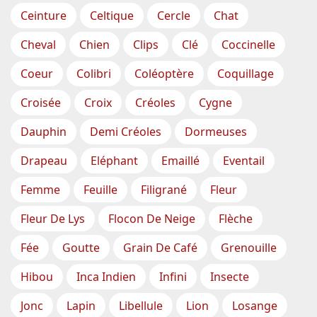
Ceinture
Celtique
Cercle
Chat
Cheval
Chien
Clips
Clé
Coccinelle
Coeur
Colibri
Coléoptère
Coquillage
Croisée
Croix
Créoles
Cygne
Dauphin
Demi Créoles
Dormeuses
Drapeau
Eléphant
Emaillé
Eventail
Femme
Feuille
Filigrané
Fleur
Fleur De Lys
Flocon De Neige
Flèche
Fée
Goutte
Grain De Café
Grenouille
Hibou
Inca Indien
Infini
Insecte
Jonc
Lapin
Libellule
Lion
Losange