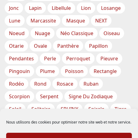
Jonc
Lapin
Libellule
Lion
Losange
Lune
Marcassite
Masque
NEXT
Noeud
Nuage
Néo Classique
Oiseau
Otarie
Ovale
Panthère
Papillon
Pendantes
Perle
Perroquet
Pieuvre
Pingouin
Plume
Poisson
Rectangle
Rodéo
Rond
Rosace
Ruban
Scorpion
Serpent
Signe Du Zodiaque
Soleil
Solitaire
SPHINX
Spirale
Tigre
Torsade
Tortue
Train
Tresse
Nous utilisons des cookies pour optimiser notre site web et notre service.
Triangle
Trèfle
Tête
Vase
Étoile