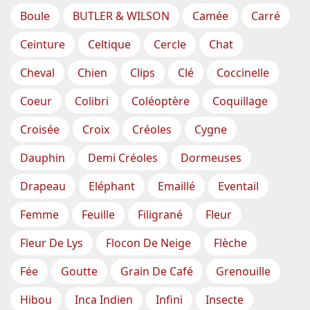
Boule
BUTLER & WILSON
Camée
Carré
Ceinture
Celtique
Cercle
Chat
Cheval
Chien
Clips
Clé
Coccinelle
Coeur
Colibri
Coléoptère
Coquillage
Croisée
Croix
Créoles
Cygne
Dauphin
Demi Créoles
Dormeuses
Drapeau
Eléphant
Emaillé
Eventail
Femme
Feuille
Filigrané
Fleur
Fleur De Lys
Flocon De Neige
Flèche
Fée
Goutte
Grain De Café
Grenouille
Hibou
Inca Indien
Infini
Insecte