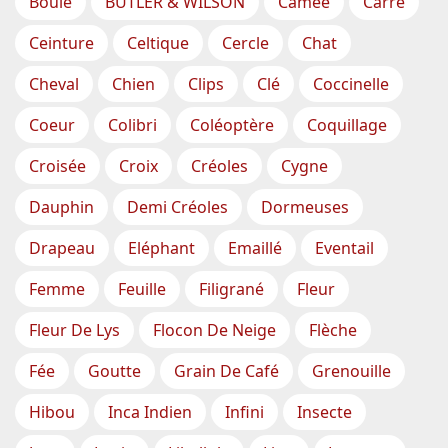
Boule
BUTLER & WILSON
Camée
Carré
Ceinture
Celtique
Cercle
Chat
Cheval
Chien
Clips
Clé
Coccinelle
Coeur
Colibri
Coléoptère
Coquillage
Croisée
Croix
Créoles
Cygne
Dauphin
Demi Créoles
Dormeuses
Drapeau
Eléphant
Emaillé
Eventail
Femme
Feuille
Filigrané
Fleur
Fleur De Lys
Flocon De Neige
Flèche
Fée
Goutte
Grain De Café
Grenouille
Hibou
Inca Indien
Infini
Insecte