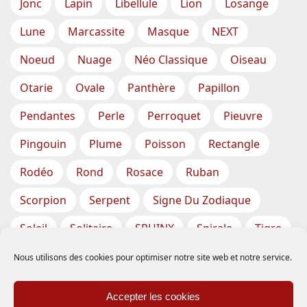
Jonc
Lapin
Libellule
Lion
Losange
Lune
Marcassite
Masque
NEXT
Noeud
Nuage
Néo Classique
Oiseau
Otarie
Ovale
Panthère
Papillon
Pendantes
Perle
Perroquet
Pieuvre
Pingouin
Plume
Poisson
Rectangle
Rodéo
Rond
Rosace
Ruban
Scorpion
Serpent
Signe Du Zodiaque
Soleil
Solitaire
SPHINX
Spirale
Tigre
Torsade
Tortue
Train
Tresse
Nous utilisons des cookies pour optimiser notre site web et notre service.
Triangle
Trèfle
Tête
Vase
Étoile
Accepter les cookies