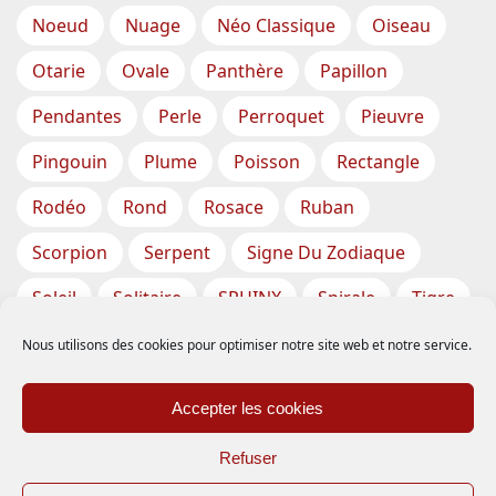
Noeud
Nuage
Néo Classique
Oiseau
Otarie
Ovale
Panthère
Papillon
Pendantes
Perle
Perroquet
Pieuvre
Pingouin
Plume
Poisson
Rectangle
Rodéo
Rond
Rosace
Ruban
Scorpion
Serpent
Signe Du Zodiaque
Soleil
Solitaire
SPHINX
Spirale
Tigre
Torsade
Tortue
Train
Tresse
Nous utilisons des cookies pour optimiser notre site web et notre service.
Triangle
Trèfle
Tête
Vase
Étoile
Accepter les cookies
Étoiles De Mer
Refuser
Inscription
-
Expédition
-
CGV – Conditions Générales de