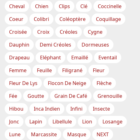
Cheval
Chien
Clips
Clé
Coccinelle
Coeur
Colibri
Coléoptère
Coquillage
Croisée
Croix
Créoles
Cygne
Dauphin
Demi Créoles
Dormeuses
Drapeau
Eléphant
Emaillé
Eventail
Femme
Feuille
Filigrané
Fleur
Fleur De Lys
Flocon De Neige
Flèche
Fée
Goutte
Grain De Café
Grenouille
Hibou
Inca Indien
Infini
Insecte
Jonc
Lapin
Libellule
Lion
Losange
Lune
Marcassite
Masque
NEXT