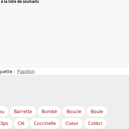
à la liste de souhaits
quette :
Papillon
ou
Barrette
Bombé
Boucle
Boule
Clips
Clé
Coccinelle
Coeur
Colibri