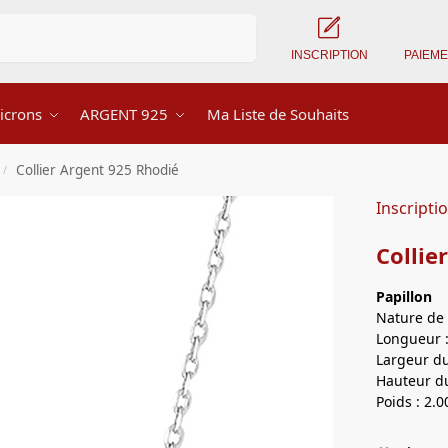
Recherche
INSCRIPTION
PAIEM
icrons
ARGENT 925
Ma Liste de Souhaits
Collier Argent 925 Rhodié
/
Inscripti
Collie
Papillon
Nature de 
Longueur :
Largeur du
Hauteur du
Poids : 2.0