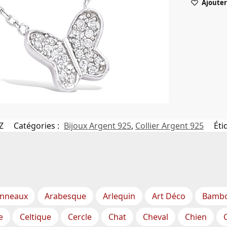
Ajouter 
Z
Catégories :
Bijoux Argent 925
,
Collier Argent 925
Éti
nneaux
Arabesque
Arlequin
Art Déco
Bamb
e
Celtique
Cercle
Chat
Cheval
Chien