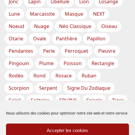
Jonc
Lapin
Libellule
Lion
Losange
Lune
Marcassite
Masque
NEXT
Noeud
Nuage
Néo Classique
Oiseau
Otarie
Ovale
Panthère
Papillon
Pendantes
Perle
Perroquet
Pieuvre
Pingouin
Plume
Poisson
Rectangle
Rodéo
Rond
Rosace
Ruban
Scorpion
Serpent
Signe Du Zodiaque
Soleil
Solitaire
SPHINX
Spirale
Tigre
Torsade
Tortue
Train
Tresse
Nous utilisons des cookies pour optimiser notre site web et notre service.
Triangle
Trèfle
Tête
Vase
Étoile
Accepter les cookies