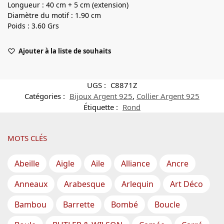
Longueur : 40 cm + 5 cm (extension)
Diamètre du motif : 1.90 cm
Poids : 3.60 Grs
Ajouter à la liste de souhaits
UGS :
C8871Z
Catégories :
Bijoux Argent 925
,
Collier Argent 925
Étiquette :
Rond
MOTS CLÉS
Abeille
Aigle
Aile
Alliance
Ancre
Anneaux
Arabesque
Arlequin
Art Déco
Bambou
Barrette
Bombé
Boucle