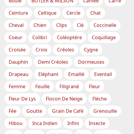
Boule
BUTLER & WILSON
Camée
Carré
Ceinture
Celtique
Cercle
Chat
Cheval
Chien
Clips
Clé
Coccinelle
Coeur
Colibri
Coléoptère
Coquillage
Croisée
Croix
Créoles
Cygne
Dauphin
Demi Créoles
Dormeuses
Drapeau
Eléphant
Emaillé
Eventail
Femme
Feuille
Filigrané
Fleur
Fleur De Lys
Flocon De Neige
Flèche
Fée
Goutte
Grain De Café
Grenouille
Hibou
Inca Indien
Infini
Insecte