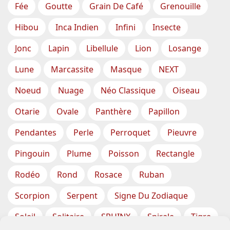
Fée
Goutte
Grain De Café
Grenouille
Hibou
Inca Indien
Infini
Insecte
Jonc
Lapin
Libellule
Lion
Losange
Lune
Marcassite
Masque
NEXT
Noeud
Nuage
Néo Classique
Oiseau
Otarie
Ovale
Panthère
Papillon
Pendantes
Perle
Perroquet
Pieuvre
Pingouin
Plume
Poisson
Rectangle
Rodéo
Rond
Rosace
Ruban
Scorpion
Serpent
Signe Du Zodiaque
Soleil
Solitaire
SPHINX
Spirale
Tigre