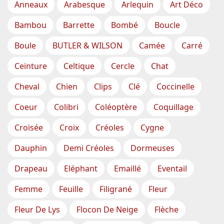
Anneaux
Arabesque
Arlequin
Art Déco
Bambou
Barrette
Bombé
Boucle
Boule
BUTLER & WILSON
Camée
Carré
Ceinture
Celtique
Cercle
Chat
Cheval
Chien
Clips
Clé
Coccinelle
Coeur
Colibri
Coléoptère
Coquillage
Croisée
Croix
Créoles
Cygne
Dauphin
Demi Créoles
Dormeuses
Drapeau
Eléphant
Emaillé
Eventail
Femme
Feuille
Filigrané
Fleur
Fleur De Lys
Flocon De Neige
Flèche