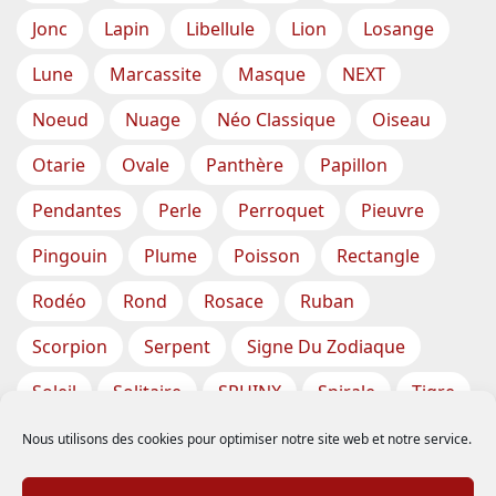
Jonc
Lapin
Libellule
Lion
Losange
Lune
Marcassite
Masque
NEXT
Noeud
Nuage
Néo Classique
Oiseau
Otarie
Ovale
Panthère
Papillon
Pendantes
Perle
Perroquet
Pieuvre
Pingouin
Plume
Poisson
Rectangle
Rodéo
Rond
Rosace
Ruban
Scorpion
Serpent
Signe Du Zodiaque
Soleil
Solitaire
SPHINX
Spirale
Tigre
Torsade
Tortue
Train
Tresse
Nous utilisons des cookies pour optimiser notre site web et notre service.
Triangle
Trèfle
Tête
Vase
Étoile