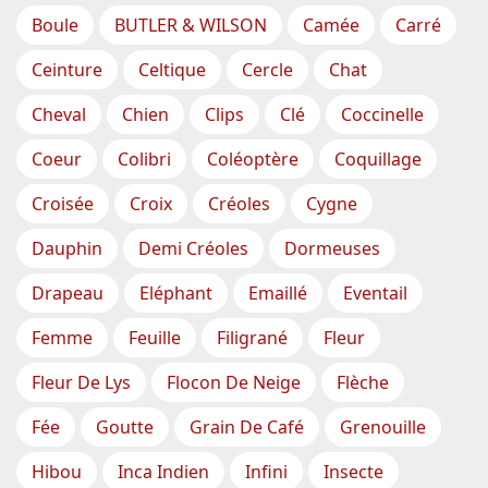
Boule
BUTLER & WILSON
Camée
Carré
Ceinture
Celtique
Cercle
Chat
Cheval
Chien
Clips
Clé
Coccinelle
Coeur
Colibri
Coléoptère
Coquillage
Croisée
Croix
Créoles
Cygne
Dauphin
Demi Créoles
Dormeuses
Drapeau
Eléphant
Emaillé
Eventail
Femme
Feuille
Filigrané
Fleur
Fleur De Lys
Flocon De Neige
Flèche
Fée
Goutte
Grain De Café
Grenouille
Hibou
Inca Indien
Infini
Insecte