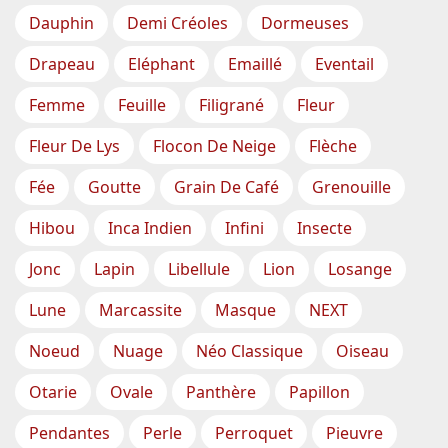
Dauphin
Demi Créoles
Dormeuses
Drapeau
Eléphant
Emaillé
Eventail
Femme
Feuille
Filigrané
Fleur
Fleur De Lys
Flocon De Neige
Flèche
Fée
Goutte
Grain De Café
Grenouille
Hibou
Inca Indien
Infini
Insecte
Jonc
Lapin
Libellule
Lion
Losange
Lune
Marcassite
Masque
NEXT
Noeud
Nuage
Néo Classique
Oiseau
Otarie
Ovale
Panthère
Papillon
Pendantes
Perle
Perroquet
Pieuvre