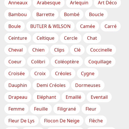
Anneaux
Arabesque
Arlequin
Art Déco
Bambou
Barrette
Bombé
Boucle
Boule
BUTLER & WILSON
Camée
Carré
Ceinture
Celtique
Cercle
Chat
Cheval
Chien
Clips
Clé
Coccinelle
Coeur
Colibri
Coléoptère
Coquillage
Croisée
Croix
Créoles
Cygne
Dauphin
Demi Créoles
Dormeuses
Drapeau
Eléphant
Emaillé
Eventail
Femme
Feuille
Filigrané
Fleur
Fleur De Lys
Flocon De Neige
Flèche