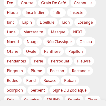
Fée
Goutte
Grain De Café
Grenouille
Hibou
Inca Indien
Infini
Insecte
Jonc
Lapin
Libellule
Lion
Losange
Lune
Marcassite
Masque
NEXT
Noeud
Nuage
Néo Classique
Oiseau
Otarie
Ovale
Panthère
Papillon
Pendantes
Perle
Perroquet
Pieuvre
Pingouin
Plume
Poisson
Rectangle
Rodéo
Rond
Rosace
Ruban
Scorpion
Serpent
Signe Du Zodiaque
Soleil
Solitaire
SPHINX
Spirale
Tigre