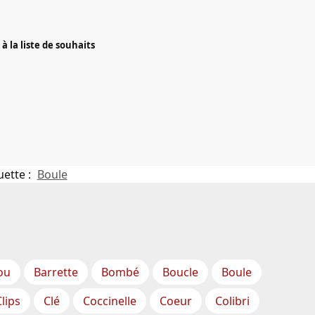
à la liste de souhaits
uette :
Boule
ou
Barrette
Bombé
Boucle
Boule
Clips
Clé
Coccinelle
Coeur
Colibri