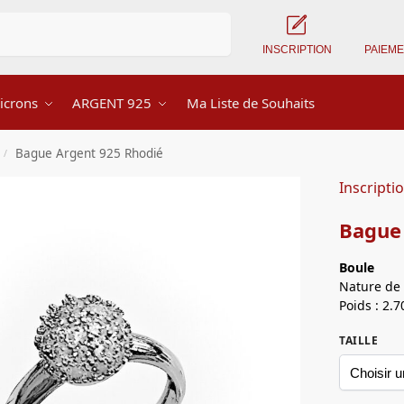
Recherche
INSCRIPTION
PAIEM
icrons
ARGENT 925
Ma Liste de Souhaits
Bague Argent 925 Rhodié
/
Inscripti
Bague
Boule
Nature de 
Poids : 2.7
TAILLE