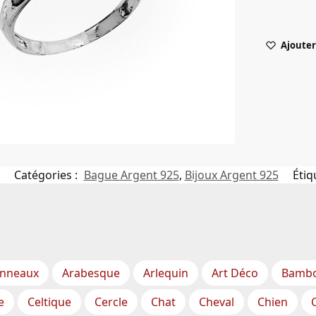
Ajouter 
Catégories :
Bague Argent 925
,
Bijoux Argent 925
Étiq
nneaux
Arabesque
Arlequin
Art Déco
Bamb
e
Celtique
Cercle
Chat
Cheval
Chien