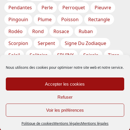
Pendantes
Perle
Perroquet
Pieuvre
Pingouin
Plume
Poisson
Rectangle
Rodéo
Rond
Rosace
Ruban
Scorpion
Serpent
Signe Du Zodiaque
Soleil
Solitaire
SPHINX
Spirale
Tigre
Torsade
Tortue
Train
Tresse
Nous utilisons des cookies pour optimiser notre site web et notre service.
Triangle
Trèfle
Tête
Vase
Étoile
Accepter les cookies
Étoiles De Mer
Refuser
Inscription
-
Expédition
-
CGV – Conditions Générales de
Voir les préférences
Vente
|
Mentions légales
| Copyright © 2020 DWADOR Sarl.
bijoux VINTAGE, PLAQUÉ OR et ARGENT 925
Tous droits réservés.
Ignorer
Politique de cookies
Mentions légales
Mentions légales