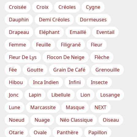
Croisée
Croix
Créoles
Cygne
Dauphin
Demi Créoles
Dormeuses
Drapeau
Eléphant
Emaillé
Eventail
Femme
Feuille
Filigrané
Fleur
Fleur De Lys
Flocon De Neige
Flèche
Fée
Goutte
Grain De Café
Grenouille
Hibou
Inca Indien
Infini
Insecte
Jonc
Lapin
Libellule
Lion
Losange
Lune
Marcassite
Masque
NEXT
Noeud
Nuage
Néo Classique
Oiseau
Otarie
Ovale
Panthère
Papillon