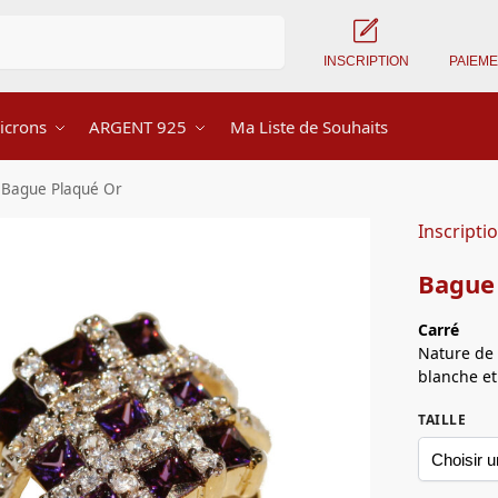
Recherche
INSCRIPTION
PAIEM
icrons
ARGENT 925
Ma Liste de Souhaits
Bague Plaqué Or
Inscripti
Bague
Carré
Nature de 
blanche et 
TAILLE