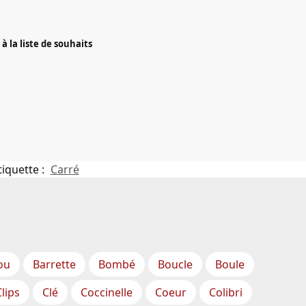
à la liste de souhaits
tiquette :
Carré
ou
Barrette
Bombé
Boucle
Boule
Clips
Clé
Coccinelle
Coeur
Colibri