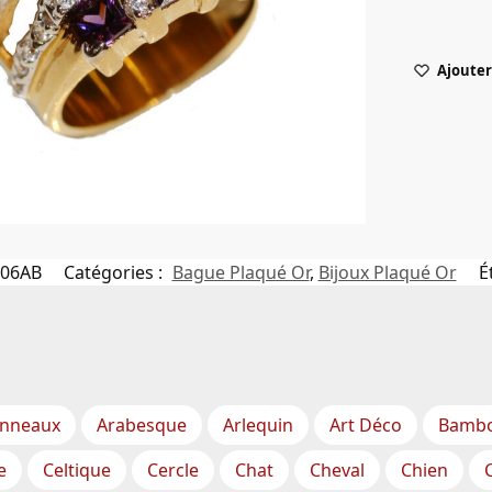
Ajouter 
006AB
Catégories :
Bague Plaqué Or
,
Bijoux Plaqué Or
É
nneaux
Arabesque
Arlequin
Art Déco
Bamb
e
Celtique
Cercle
Chat
Cheval
Chien