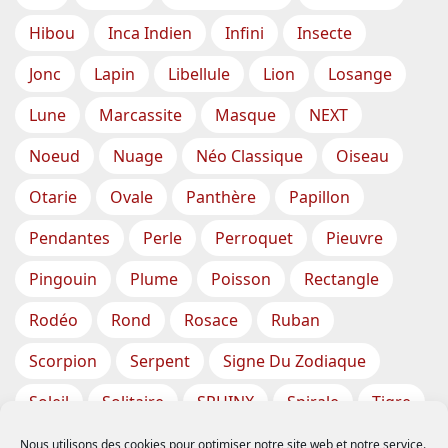
Hibou
Inca Indien
Infini
Insecte
Jonc
Lapin
Libellule
Lion
Losange
Lune
Marcassite
Masque
NEXT
Noeud
Nuage
Néo Classique
Oiseau
Otarie
Ovale
Panthère
Papillon
Pendantes
Perle
Perroquet
Pieuvre
Pingouin
Plume
Poisson
Rectangle
Rodéo
Rond
Rosace
Ruban
Scorpion
Serpent
Signe Du Zodiaque
Soleil
Solitaire
SPHINX
Spirale
Tigre
Torsade
Tortue
Train
Tresse
Nous utilisons des cookies pour optimiser notre site web et notre service.