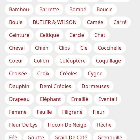
Bambou
Barrette
Bombé
Boucle
Boule
BUTLER & WILSON
Camée
Carré
Ceinture
Celtique
Cercle
Chat
Cheval
Chien
Clips
Clé
Coccinelle
Coeur
Colibri
Coléoptère
Coquillage
Croisée
Croix
Créoles
Cygne
Dauphin
Demi Créoles
Dormeuses
Drapeau
Eléphant
Emaillé
Eventail
Femme
Feuille
Filigrané
Fleur
Fleur De Lys
Flocon De Neige
Flèche
Fée
Goutte
Grain De Café
Grenouille