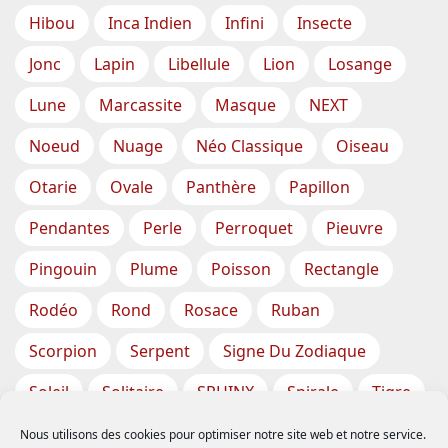
Hibou
Inca Indien
Infini
Insecte
Jonc
Lapin
Libellule
Lion
Losange
Lune
Marcassite
Masque
NEXT
Noeud
Nuage
Néo Classique
Oiseau
Otarie
Ovale
Panthère
Papillon
Pendantes
Perle
Perroquet
Pieuvre
Pingouin
Plume
Poisson
Rectangle
Rodéo
Rond
Rosace
Ruban
Scorpion
Serpent
Signe Du Zodiaque
Soleil
Solitaire
SPHINX
Spirale
Tigre
Torsade
Tortue
Train
Tresse
Nous utilisons des cookies pour optimiser notre site web et notre service.