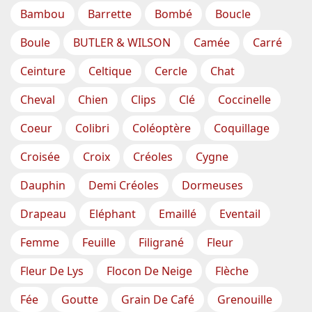
Bambou
Barrette
Bombé
Boucle
Boule
BUTLER & WILSON
Camée
Carré
Ceinture
Celtique
Cercle
Chat
Cheval
Chien
Clips
Clé
Coccinelle
Coeur
Colibri
Coléoptère
Coquillage
Croisée
Croix
Créoles
Cygne
Dauphin
Demi Créoles
Dormeuses
Drapeau
Eléphant
Emaillé
Eventail
Femme
Feuille
Filigrané
Fleur
Fleur De Lys
Flocon De Neige
Flèche
Fée
Goutte
Grain De Café
Grenouille