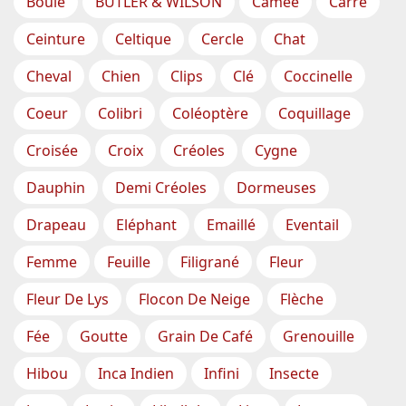
Boule
BUTLER & WILSON
Camée
Carré
Ceinture
Celtique
Cercle
Chat
Cheval
Chien
Clips
Clé
Coccinelle
Coeur
Colibri
Coléoptère
Coquillage
Croisée
Croix
Créoles
Cygne
Dauphin
Demi Créoles
Dormeuses
Drapeau
Eléphant
Emaillé
Eventail
Femme
Feuille
Filigrané
Fleur
Fleur De Lys
Flocon De Neige
Flèche
Fée
Goutte
Grain De Café
Grenouille
Hibou
Inca Indien
Infini
Insecte