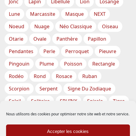
Jonc
Lapin
Libellule
Lion
Losange
Lune
Marcassite
Masque
NEXT
Noeud
Nuage
Néo Classique
Oiseau
Otarie
Ovale
Panthère
Papillon
Pendantes
Perle
Perroquet
Pieuvre
Pingouin
Plume
Poisson
Rectangle
Rodéo
Rond
Rosace
Ruban
Scorpion
Serpent
Signe Du Zodiaque
Soleil
Solitaire
SPHINX
Spirale
Tigre
Torsade
Tortue
Train
Tresse
Nous utilisons des cookies pour optimiser notre site web et notre service.
Triangle
Trèfle
Tête
Vase
Étoile
Accepter les cookies