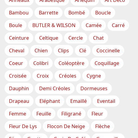
Anneaux
Arabesque
Arlequin
Art Déco
Bambou
Barrette
Bombé
Boucle
Boule
BUTLER & WILSON
Camée
Carré
Ceinture
Celtique
Cercle
Chat
Cheval
Chien
Clips
Clé
Coccinelle
Coeur
Colibri
Coléoptère
Coquillage
Croisée
Croix
Créoles
Cygne
Dauphin
Demi Créoles
Dormeuses
Drapeau
Eléphant
Emaillé
Eventail
Femme
Feuille
Filigrané
Fleur
Fleur De Lys
Flocon De Neige
Flèche