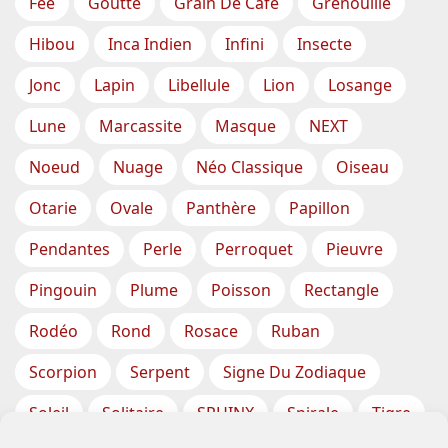
Fée
Goutte
Grain De Café
Grenouille
Hibou
Inca Indien
Infini
Insecte
Jonc
Lapin
Libellule
Lion
Losange
Lune
Marcassite
Masque
NEXT
Noeud
Nuage
Néo Classique
Oiseau
Otarie
Ovale
Panthère
Papillon
Pendantes
Perle
Perroquet
Pieuvre
Pingouin
Plume
Poisson
Rectangle
Rodéo
Rond
Rosace
Ruban
Scorpion
Serpent
Signe Du Zodiaque
Soleil
Solitaire
SPHINX
Spirale
Tigre