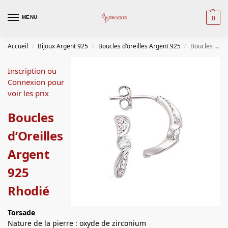
0
MENU
Accueil
Bijoux Argent 925
Boucles d'oreilles Argent 925
Boucles d’Oreilles Argent 925 Rhodié
/
/
/
Inscription ou
Connexion pour
voir les prix
Boucles
d’Oreilles
Argent
925
Rhodié
Torsade
Nature de la pierre : oxyde de zirconium