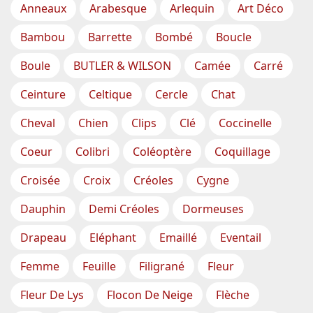
Anneaux
Arabesque
Arlequin
Art Déco
Bambou
Barrette
Bombé
Boucle
Boule
BUTLER & WILSON
Camée
Carré
Ceinture
Celtique
Cercle
Chat
Cheval
Chien
Clips
Clé
Coccinelle
Coeur
Colibri
Coléoptère
Coquillage
Croisée
Croix
Créoles
Cygne
Dauphin
Demi Créoles
Dormeuses
Drapeau
Eléphant
Emaillé
Eventail
Femme
Feuille
Filigrané
Fleur
Fleur De Lys
Flocon De Neige
Flèche