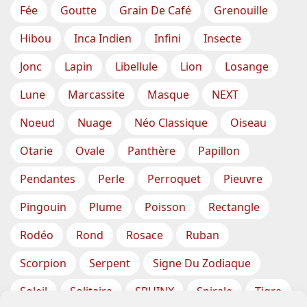
Fée
Goutte
Grain De Café
Grenouille
Hibou
Inca Indien
Infini
Insecte
Jonc
Lapin
Libellule
Lion
Losange
Lune
Marcassite
Masque
NEXT
Noeud
Nuage
Néo Classique
Oiseau
Otarie
Ovale
Panthère
Papillon
Pendantes
Perle
Perroquet
Pieuvre
Pingouin
Plume
Poisson
Rectangle
Rodéo
Rond
Rosace
Ruban
Scorpion
Serpent
Signe Du Zodiaque
Soleil
Solitaire
SPHINX
Spirale
Tigre