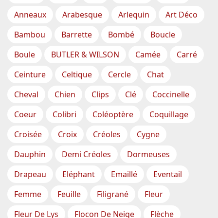
Anneaux
Arabesque
Arlequin
Art Déco
Bambou
Barrette
Bombé
Boucle
Boule
BUTLER & WILSON
Camée
Carré
Ceinture
Celtique
Cercle
Chat
Cheval
Chien
Clips
Clé
Coccinelle
Coeur
Colibri
Coléoptère
Coquillage
Croisée
Croix
Créoles
Cygne
Dauphin
Demi Créoles
Dormeuses
Drapeau
Eléphant
Emaillé
Eventail
Femme
Feuille
Filigrané
Fleur
Fleur De Lys
Flocon De Neige
Flèche