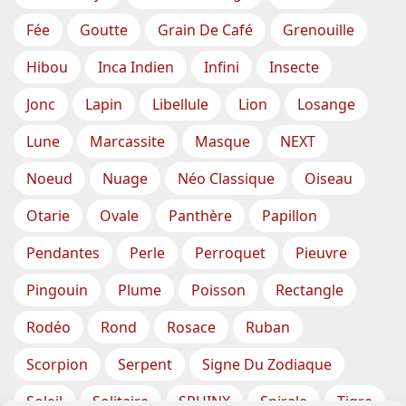
Fée
Goutte
Grain De Café
Grenouille
Hibou
Inca Indien
Infini
Insecte
Jonc
Lapin
Libellule
Lion
Losange
Lune
Marcassite
Masque
NEXT
Noeud
Nuage
Néo Classique
Oiseau
Otarie
Ovale
Panthère
Papillon
Pendantes
Perle
Perroquet
Pieuvre
Pingouin
Plume
Poisson
Rectangle
Rodéo
Rond
Rosace
Ruban
Scorpion
Serpent
Signe Du Zodiaque
Soleil
Solitaire
SPHINX
Spirale
Tigre