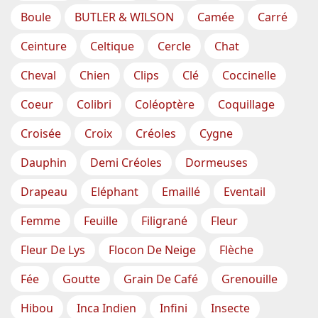
Boule
BUTLER & WILSON
Camée
Carré
Ceinture
Celtique
Cercle
Chat
Cheval
Chien
Clips
Clé
Coccinelle
Coeur
Colibri
Coléoptère
Coquillage
Croisée
Croix
Créoles
Cygne
Dauphin
Demi Créoles
Dormeuses
Drapeau
Eléphant
Emaillé
Eventail
Femme
Feuille
Filigrané
Fleur
Fleur De Lys
Flocon De Neige
Flèche
Fée
Goutte
Grain De Café
Grenouille
Hibou
Inca Indien
Infini
Insecte