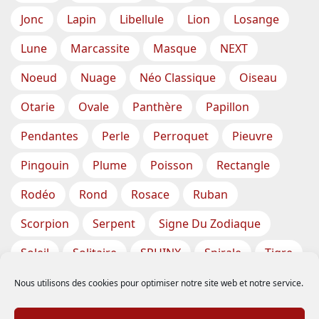
Jonc
Lapin
Libellule
Lion
Losange
Lune
Marcassite
Masque
NEXT
Noeud
Nuage
Néo Classique
Oiseau
Otarie
Ovale
Panthère
Papillon
Pendantes
Perle
Perroquet
Pieuvre
Pingouin
Plume
Poisson
Rectangle
Rodéo
Rond
Rosace
Ruban
Scorpion
Serpent
Signe Du Zodiaque
Soleil
Solitaire
SPHINX
Spirale
Tigre
Torsade
Tortue
Train
Tresse
Nous utilisons des cookies pour optimiser notre site web et notre service.
Triangle
Trèfle
Tête
Vase
Étoile