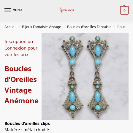
0
MENU
Accueil
Bijoux Fantaisie Vintage
Boucles d'oreilles Fantaisie
Boucles d’Oreilles Vintage Anémone
/
/
/
Inscription ou
Connexion pour
voir les prix
Boucles
d’Oreilles
Vintage
Anémone
Boucles d’oreilles clips
Matière : métal rhodié