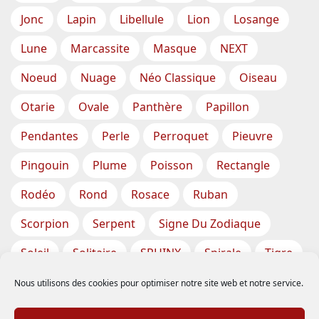
Jonc
Lapin
Libellule
Lion
Losange
Lune
Marcassite
Masque
NEXT
Noeud
Nuage
Néo Classique
Oiseau
Otarie
Ovale
Panthère
Papillon
Pendantes
Perle
Perroquet
Pieuvre
Pingouin
Plume
Poisson
Rectangle
Rodéo
Rond
Rosace
Ruban
Scorpion
Serpent
Signe Du Zodiaque
Soleil
Solitaire
SPHINX
Spirale
Tigre
Torsade
Tortue
Train
Tresse
Nous utilisons des cookies pour optimiser notre site web et notre service.
Triangle
Trèfle
Tête
Vase
Étoile