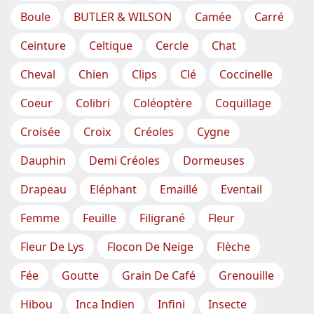
Boule
BUTLER & WILSON
Camée
Carré
Ceinture
Celtique
Cercle
Chat
Cheval
Chien
Clips
Clé
Coccinelle
Coeur
Colibri
Coléoptère
Coquillage
Croisée
Croix
Créoles
Cygne
Dauphin
Demi Créoles
Dormeuses
Drapeau
Eléphant
Emaillé
Eventail
Femme
Feuille
Filigrané
Fleur
Fleur De Lys
Flocon De Neige
Flèche
Fée
Goutte
Grain De Café
Grenouille
Hibou
Inca Indien
Infini
Insecte