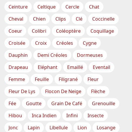
Ceinture
Celtique
Cercle
Chat
Cheval
Chien
Clips
Clé
Coccinelle
Coeur
Colibri
Coléoptère
Coquillage
Croisée
Croix
Créoles
Cygne
Dauphin
Demi Créoles
Dormeuses
Drapeau
Eléphant
Emaillé
Eventail
Femme
Feuille
Filigrané
Fleur
Fleur De Lys
Flocon De Neige
Flèche
Fée
Goutte
Grain De Café
Grenouille
Hibou
Inca Indien
Infini
Insecte
Jonc
Lapin
Libellule
Lion
Losange