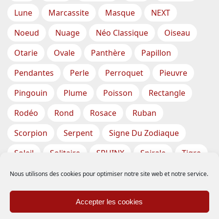
Lune
Marcassite
Masque
NEXT
Noeud
Nuage
Néo Classique
Oiseau
Otarie
Ovale
Panthère
Papillon
Pendantes
Perle
Perroquet
Pieuvre
Pingouin
Plume
Poisson
Rectangle
Rodéo
Rond
Rosace
Ruban
Scorpion
Serpent
Signe Du Zodiaque
Soleil
Solitaire
SPHINX
Spirale
Tigre
Torsade
Tortue
Train
Tresse
Nous utilisons des cookies pour optimiser notre site web et notre service.
Triangle
Trèfle
Tête
Vase
Étoile
Accepter les cookies
Étoiles De Mer