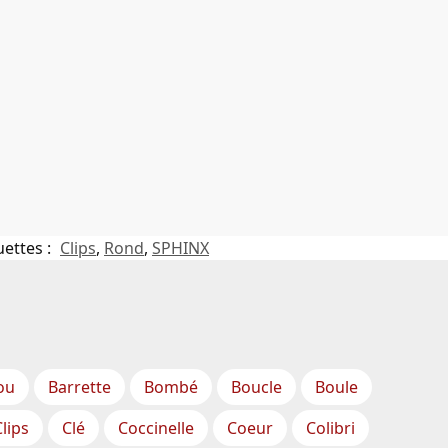
uettes :
Clips
,
Rond
,
SPHINX
ou
Barrette
Bombé
Boucle
Boule
Clips
Clé
Coccinelle
Coeur
Colibri