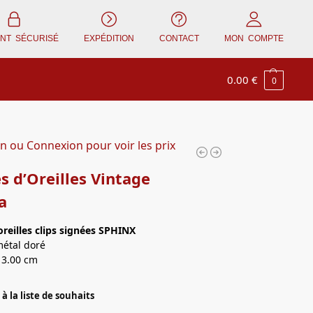
ENT SÉCURISÉ
EXPÉDITION
CONTACT
MON COMPTE
0.00
€
0
on ou Connexion pour voir les prix
s d’Oreilles Vintage
a
oreilles
clips signées SPHINX
métal doré
 3.00 cm
à la liste de souhaits