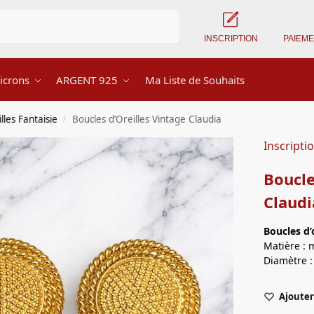
Recherche
INSCRIPTION
PAIEM
icrons
ARGENT 925
Ma Liste de Souhaits
lles Fantaisie
Boucles d’Oreilles Vintage Claudia
/
Inscripti
Boucle
Claudi
Boucles d’
Matière : 
Diamètre :
Ajouter 