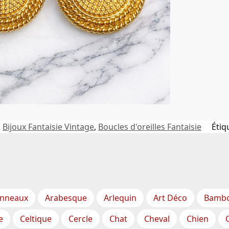
Bijoux Fantaisie Vintage
,
Boucles d'oreilles Fantaisie
Étiq
nneaux
Arabesque
Arlequin
Art Déco
Bamb
e
Celtique
Cercle
Chat
Cheval
Chien