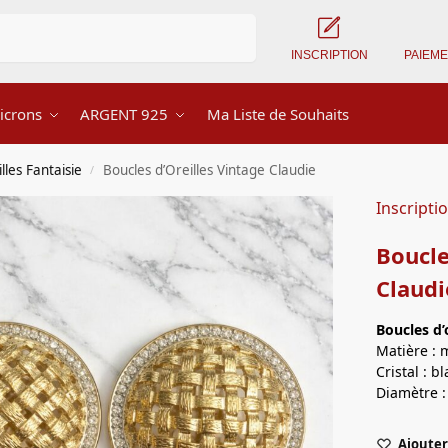
Recherche
INSCRIPTION
PAIEM
icrons
ARGENT 925
Ma Liste de Souhaits
lles Fantaisie
Boucles d’Oreilles Vintage Claudie
/
Inscripti
Boucle
Claudi
Boucles d’
Matière : 
Cristal : b
Diamètre :
Ajouter 