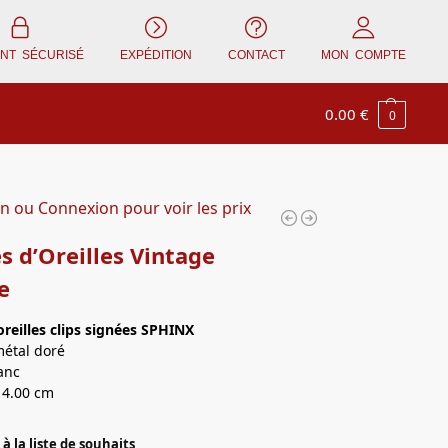
ENT SÉCURISÉ
EXPÉDITION
CONTACT
MON COMPTE
0.00
€
0
on ou Connexion pour voir les prix
s d’Oreilles Vintage
e
oreilles
clips signées SPHINX
métal doré
lanc
 4.00 cm
à la liste de souhaits