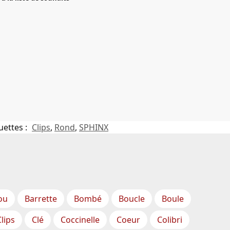
uettes :
Clips
,
Rond
,
SPHINX
ou
Barrette
Bombé
Boucle
Boule
Clips
Clé
Coccinelle
Coeur
Colibri