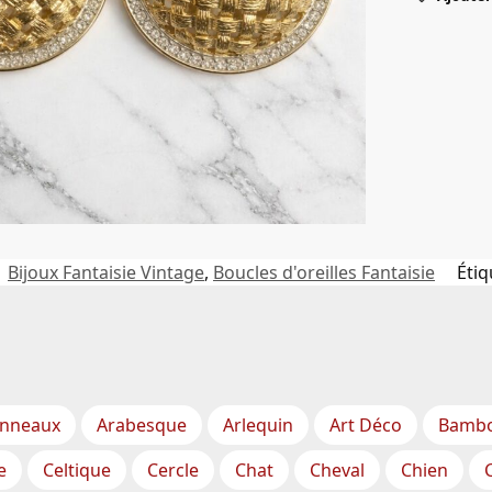
:
Bijoux Fantaisie Vintage
,
Boucles d'oreilles Fantaisie
Étiq
nneaux
Arabesque
Arlequin
Art Déco
Bamb
e
Celtique
Cercle
Chat
Cheval
Chien