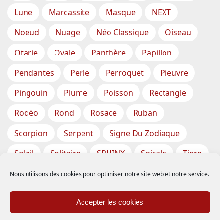
Lune
Marcassite
Masque
NEXT
Noeud
Nuage
Néo Classique
Oiseau
Otarie
Ovale
Panthère
Papillon
Pendantes
Perle
Perroquet
Pieuvre
Pingouin
Plume
Poisson
Rectangle
Rodéo
Rond
Rosace
Ruban
Scorpion
Serpent
Signe Du Zodiaque
Soleil
Solitaire
SPHINX
Spirale
Tigre
Torsade
Tortue
Train
Tresse
Nous utilisons des cookies pour optimiser notre site web et notre service.
Triangle
Trèfle
Tête
Vase
Étoile
Accepter les cookies
Étoiles De Mer