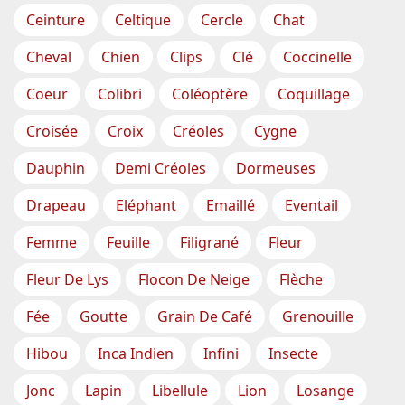
Ceinture
Celtique
Cercle
Chat
Cheval
Chien
Clips
Clé
Coccinelle
Coeur
Colibri
Coléoptère
Coquillage
Croisée
Croix
Créoles
Cygne
Dauphin
Demi Créoles
Dormeuses
Drapeau
Eléphant
Emaillé
Eventail
Femme
Feuille
Filigrané
Fleur
Fleur De Lys
Flocon De Neige
Flèche
Fée
Goutte
Grain De Café
Grenouille
Hibou
Inca Indien
Infini
Insecte
Jonc
Lapin
Libellule
Lion
Losange