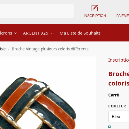
Recherche
INSCRIPTION
PAIEM
icrons
ARGENT 925
Ma Liste de Souhaits
isie
Broche Vintage plusieurs coloris différents
/
Inscripti
Broche
colori
Carré
COULEUR