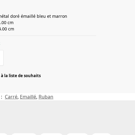
métal doré émaillé bleu et marron
4.00 cm
4.00 cm
k
à la liste de souhaits
 :
Carré
,
Emaillé
,
Ruban