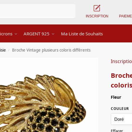
Recherche
INSCRIPTION
PAIEM
icrons
ARGENT 925
Ma Liste de Souhaits
isie
Broche Vintage plusieurs coloris différents
/
Inscripti
Broche
colori
Fleur
COULEUR
Effacer