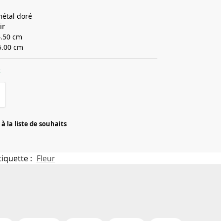
métal doré
ir
4.50 cm
5.00 cm
k
à la liste de souhaits
tiquette :
Fleur