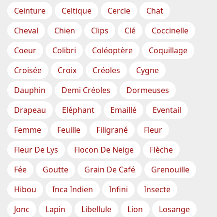
Ceinture
Celtique
Cercle
Chat
Cheval
Chien
Clips
Clé
Coccinelle
Coeur
Colibri
Coléoptère
Coquillage
Croisée
Croix
Créoles
Cygne
Dauphin
Demi Créoles
Dormeuses
Drapeau
Eléphant
Emaillé
Eventail
Femme
Feuille
Filigrané
Fleur
Fleur De Lys
Flocon De Neige
Flèche
Fée
Goutte
Grain De Café
Grenouille
Hibou
Inca Indien
Infini
Insecte
Jonc
Lapin
Libellule
Lion
Losange