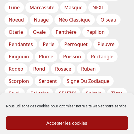
Lune
Marcassite
Masque
NEXT
Noeud
Nuage
Néo Classique
Oiseau
Otarie
Ovale
Panthère
Papillon
Pendantes
Perle
Perroquet
Pieuvre
Pingouin
Plume
Poisson
Rectangle
Rodéo
Rond
Rosace
Ruban
Scorpion
Serpent
Signe Du Zodiaque
Soleil
Solitaire
SPHINX
Spirale
Tigre
Torsade
Tortue
Train
Tresse
Nous utilisons des cookies pour optimiser notre site web et notre service.
Triangle
Trèfle
Tête
Vase
Étoile
Accepter les cookies
Étoiles De Mer