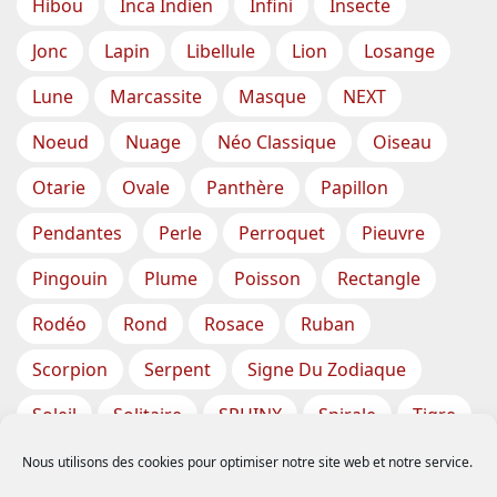
Hibou
Inca Indien
Infini
Insecte
Jonc
Lapin
Libellule
Lion
Losange
Lune
Marcassite
Masque
NEXT
Noeud
Nuage
Néo Classique
Oiseau
Otarie
Ovale
Panthère
Papillon
Pendantes
Perle
Perroquet
Pieuvre
Pingouin
Plume
Poisson
Rectangle
Rodéo
Rond
Rosace
Ruban
Scorpion
Serpent
Signe Du Zodiaque
Soleil
Solitaire
SPHINX
Spirale
Tigre
Torsade
Tortue
Train
Tresse
Nous utilisons des cookies pour optimiser notre site web et notre service.