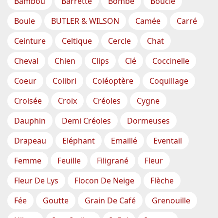
Bambou
Barrette
Bombé
Boucle
Boule
BUTLER & WILSON
Camée
Carré
Ceinture
Celtique
Cercle
Chat
Cheval
Chien
Clips
Clé
Coccinelle
Coeur
Colibri
Coléoptère
Coquillage
Croisée
Croix
Créoles
Cygne
Dauphin
Demi Créoles
Dormeuses
Drapeau
Eléphant
Emaillé
Eventail
Femme
Feuille
Filigrané
Fleur
Fleur De Lys
Flocon De Neige
Flèche
Fée
Goutte
Grain De Café
Grenouille