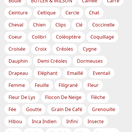
Boule
BUTLER & WILSON
Camée
Carré
Ceinture
Celtique
Cercle
Chat
Cheval
Chien
Clips
Clé
Coccinelle
Coeur
Colibri
Coléoptère
Coquillage
Croisée
Croix
Créoles
Cygne
Dauphin
Demi Créoles
Dormeuses
Drapeau
Eléphant
Emaillé
Eventail
Femme
Feuille
Filigrané
Fleur
Fleur De Lys
Flocon De Neige
Flèche
Fée
Goutte
Grain De Café
Grenouille
Hibou
Inca Indien
Infini
Insecte