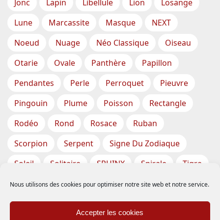
Jonc
Lapin
Libellule
Lion
Losange
Lune
Marcassite
Masque
NEXT
Noeud
Nuage
Néo Classique
Oiseau
Otarie
Ovale
Panthère
Papillon
Pendantes
Perle
Perroquet
Pieuvre
Pingouin
Plume
Poisson
Rectangle
Rodéo
Rond
Rosace
Ruban
Scorpion
Serpent
Signe Du Zodiaque
Soleil
Solitaire
SPHINX
Spirale
Tigre
Torsade
Tortue
Train
Tresse
Nous utilisons des cookies pour optimiser notre site web et notre service.
Triangle
Trèfle
Tête
Vase
Étoile
Accepter les cookies