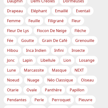
Dauphin
Demi Créoles
Dormeuses
Drapeau
Eléphant
Emaillé
Eventail
Femme
Feuille
Filigrané
Fleur
Fleur De Lys
Flocon De Neige
Flèche
Fée
Goutte
Grain De Café
Grenouille
Hibou
Inca Indien
Infini
Insecte
Jonc
Lapin
Libellule
Lion
Losange
Lune
Marcassite
Masque
NEXT
Noeud
Nuage
Néo Classique
Oiseau
Otarie
Ovale
Panthère
Papillon
Pendantes
Perle
Perroquet
Pieuvre